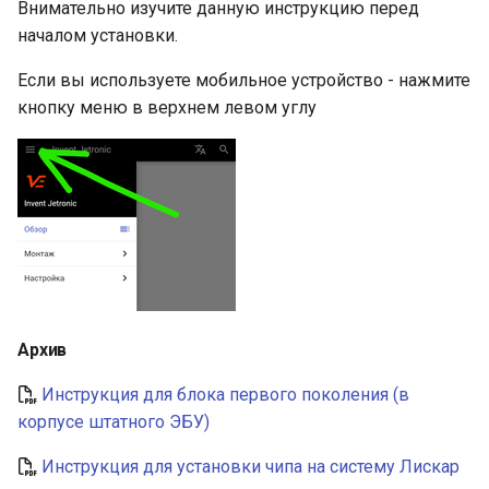
Внимательно изучите данную инструкцию перед
и
Управление зажиганием
началом установки.
я
Если вы используете мобильное устройство - нажмите
Другие датчики
п
кнопку меню в верхнем левом углу
о
и
с
к
а
Архив
Инструкция для блока первого поколения (в
корпусе штатного ЭБУ)
Инструкция для установки чипа на систему Лискар