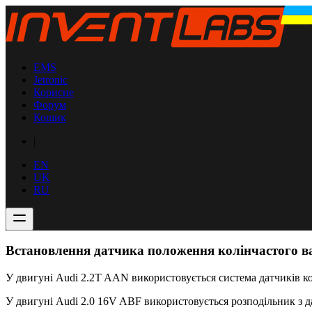
EMS
Jetronic
Корисне
Форум
Кошик
|
EN
UK
RU
Встановлення датчика положення колінчастого в
У двигуні Audi 2.2T AAN використовується система датчиків ко
У двигуні Audi 2.0 16V ABF використовується розподільник з 