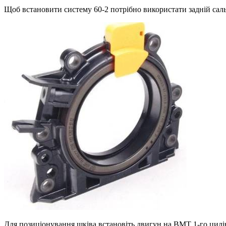
Щоб встановити систему 60-2 потрібно використати задній сал
Для позиціонування шківа встановіть двигун на ВМТ 1-го цилі