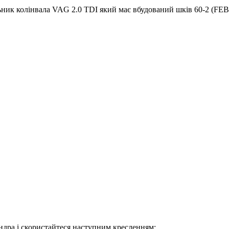
ьник колінвала VAG 2.0 TDI який має вбудований шків 60-2 (FE
ндра і скористайтеся наступним кресленням: