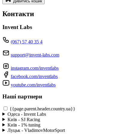
Дивитись кошик
Контакти
Invent Labs
(067) 57 40 35 4
support@invent-labs.com
instagram.com/inventlabs
facebook.com/inventlabs
youtube.com/inventlabs
Наші партнери
{{page.parent.header.country.ua}}
Одеса - Invent Labs
Київ - SJ Racing
Київ - 1% tuning
Луцьк - VladimovMotorSport