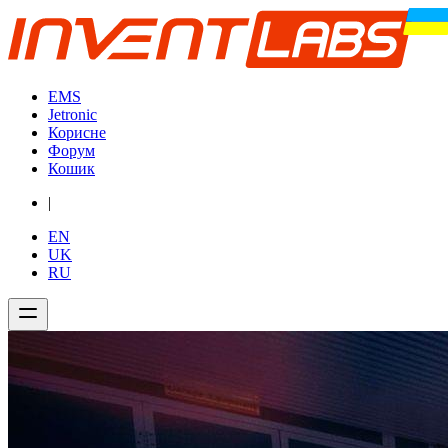
EMS
Jetronic
Корисне
Форум
Кошик
|
EN
UK
RU