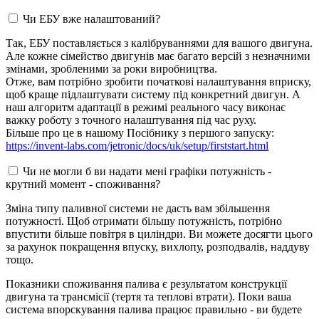
Чи ЕБУ вже налаштований?
Так, ЕБУ поставляється з калібруваннями для вашого двигуна.
Але кожне сімейство двигунів має багато версій з незначними
змінами, зробленими за роки виробництва.
Отже, вам потрібно зробити початкові налаштування вприску,
щоб краще підлаштувати систему під конкретний двигун. А
наш алгоритм адаптації в режимі реального часу виконає
важку роботу з точного налаштування під час руху.
Більше про це в нашому Посібнику з першого запуску:
https://invent-labs.com/jetronic/docs/uk/setup/firststart.html
Чи не могли б ви надати мені графіки потужність -
крутний момент - споживання?
Зміна типу паливної системи не дасть вам збільшення
потужності. Щоб отримати більшу потужність, потрібно
впустити більше повітря в циліндри. Ви можете досягти цього
за рахунок покращення впуску, вихлопу, розподвалів, наддуву
тощо.
Показники споживання палива є результатом конструкції
двигуна та трансмісії (тертя та теплові втрати). Поки ваша
система впорскування палива працює правильно - ви будете