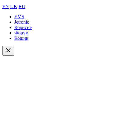
EN
UK
RU
EMS
Jetronic
Корисне
Форум
Кошик