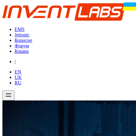
EMS
Jetronic
Корисне
Форум
Кошик
|
EN
UK
RU