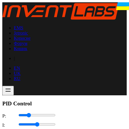
EMS
Jetronic
Корисне
Форум
Кошик
|
EN
UK
RU
PID Control
P:
I: