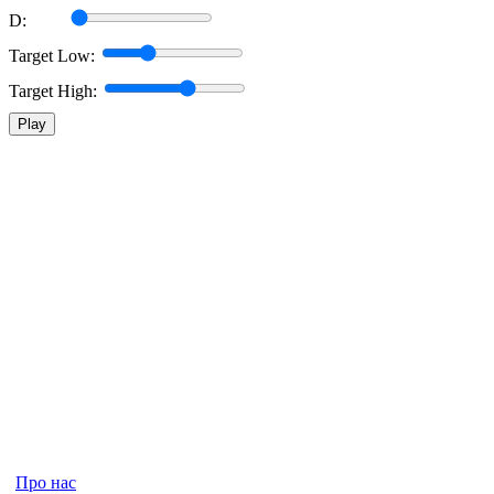
D:
Target Low:
Target High:
Play
Про нас