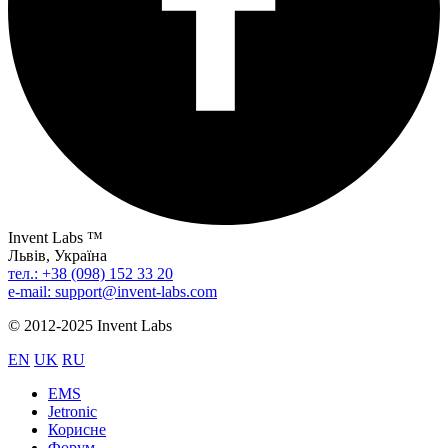
Invent Labs ™
Львів, Україна
тел.: +38 (098) 152 33 20
e-mail: support@invent-labs.com
© 2012-2025 Invent Labs
EN
UK
RU
EMS
Jetronic
Корисне
Форум