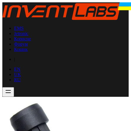
EMS
Jetronic
Корисне
Форум
Кошик
|
EN
UK
RU