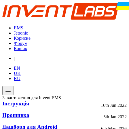
EMS
Jetronic
Корисне
Форум
Кошик
|
EN
UK
RU
Завантаження для Invent EMS
Інструкція
16th Jun 2022
Прошивка
5th Jan 2022
Дашборд для Android
6th May 2026