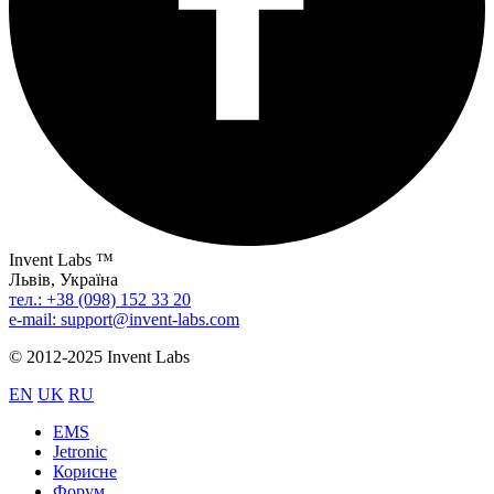
Invent Labs ™
Львів, Україна
тел.: +38 (098) 152 33 20
e-mail: support@invent-labs.com
© 2012-2025 Invent Labs
EN
UK
RU
EMS
Jetronic
Корисне
Форум