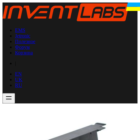
EMS
Jetronic
Полезное
Форум
Корзина
|
EN
UK
RU