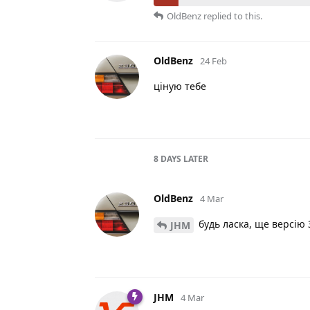
OldBenz
replied to this.
OldBenz
24 Feb
ціную тебе
8 DAYS
LATER
OldBenz
4 Mar
будь ласка, ще версію 3
JHM
JHM
4 Mar