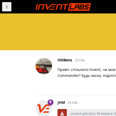
OldBenz
23 Feb
Привіт спільното Invent, чи мож
Commander? Будь ласка, поділіт
JHM
23 Feb
invent-jetronic-firmware-