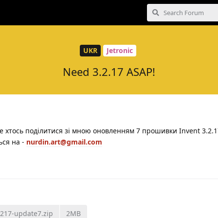
UKR
Jetronic
Need 3.2.17 ASAP!
е хтось поділитися зі мною оновленням 7 прошивки Invent 3.2.1
ься на -
nurdin.art@gmail.com
3217-update7.zip
2MB