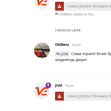
invent-jetronic-firmware-
OldBenz
replied to this.
3 MONTHS
LATER
OldBenz
16 Jun
Слава Україні! Вітаю Я
JHM
заздалегідь дякую!
JHM
16 Jun
invent-jetronic-firmware-