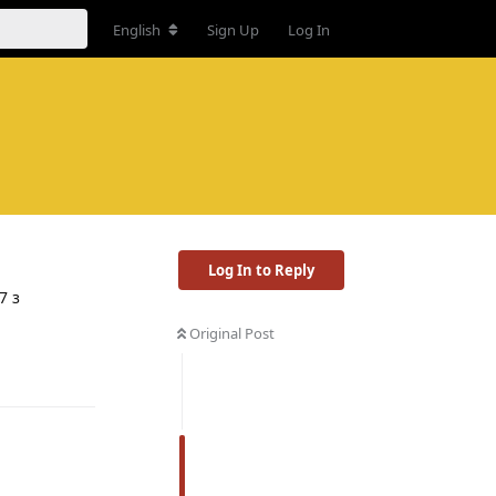
English
Sign Up
Log In
Log In to Reply
7 з
Original Post
Reply