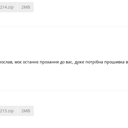
3214.zip
2MB
рослав, моє останнє прохання до вас, дуже потрібна прошивка ве
3215.zip
2MB